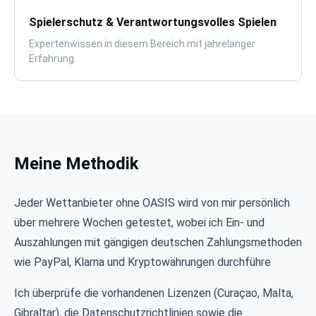
Spielerschutz & Verantwortungsvolles Spielen
Expertenwissen in diesem Bereich mit jahrelanger
Erfahrung.
Meine Methodik
Jeder Wettanbieter ohne OASIS wird von mir persönlich
über mehrere Wochen getestet, wobei ich Ein- und
Auszahlungen mit gängigen deutschen Zahlungsmethoden
wie PayPal, Klarna und Kryptowährungen durchführe
Ich überprüfe die vorhandenen Lizenzen (Curaçao, Malta,
Gibraltar), die Datenschutzrichtlinien sowie die