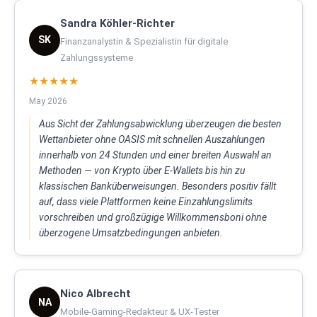
Sandra Köhler-Richter
SK
Finanzanalystin & Spezialistin für digitale
Zahlungssysteme
★★★★★
May 2026
Aus Sicht der Zahlungsabwicklung überzeugen die besten
Wettanbieter ohne OASIS mit schnellen Auszahlungen
innerhalb von 24 Stunden und einer breiten Auswahl an
Methoden — von Krypto über E-Wallets bis hin zu
klassischen Banküberweisungen. Besonders positiv fällt
auf, dass viele Plattformen keine Einzahlungslimits
vorschreiben und großzügige Willkommensboni ohne
überzogene Umsatzbedingungen anbieten.
Nico Albrecht
NA
Mobile-Gaming-Redakteur & UX-Tester