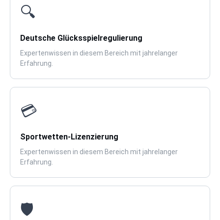
🔍
Deutsche Glücksspielregulierung
Expertenwissen in diesem Bereich mit jahrelanger
Erfahrung.
💳
Sportwetten-Lizenzierung
Expertenwissen in diesem Bereich mit jahrelanger
Erfahrung.
🛡️