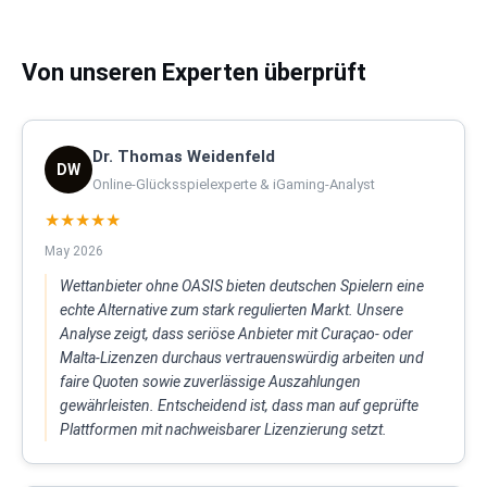
Von unseren Experten überprüft
Dr. Thomas Weidenfeld
DW
Online-Glücksspielexperte & iGaming-Analyst
★★★★★
May 2026
Wettanbieter ohne OASIS bieten deutschen Spielern eine
echte Alternative zum stark regulierten Markt. Unsere
Analyse zeigt, dass seriöse Anbieter mit Curaçao- oder
Malta-Lizenzen durchaus vertrauenswürdig arbeiten und
faire Quoten sowie zuverlässige Auszahlungen
gewährleisten. Entscheidend ist, dass man auf geprüfte
Plattformen mit nachweisbarer Lizenzierung setzt.