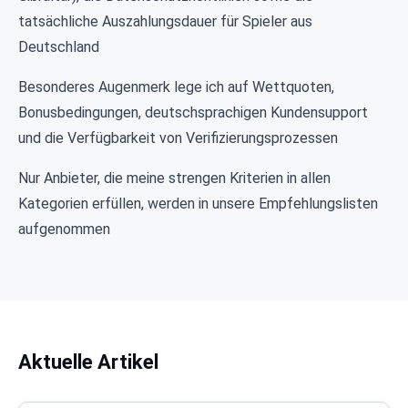
tatsächliche Auszahlungsdauer für Spieler aus
Deutschland
Besonderes Augenmerk lege ich auf Wettquoten,
Bonusbedingungen, deutschsprachigen Kundensupport
und die Verfügbarkeit von Verifizierungsprozessen
Nur Anbieter, die meine strengen Kriterien in allen
Kategorien erfüllen, werden in unsere Empfehlungslisten
aufgenommen
Aktuelle Artikel