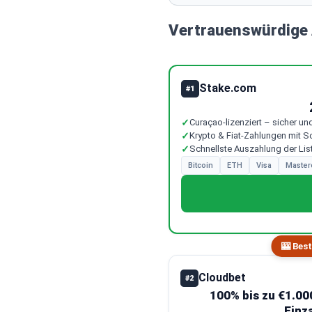
Vertrauenswürdige 
Stake.com
#1
✓
Curaçao-lizenziert – sicher un
✓
Krypto & Fiat-Zahlungen mit S
✓
Schnellste Auszahlung der List
Bitcoin
ETH
Visa
Master
🎰 Bes
Cloudbet
#2
100% bis zu €1.000
Einz