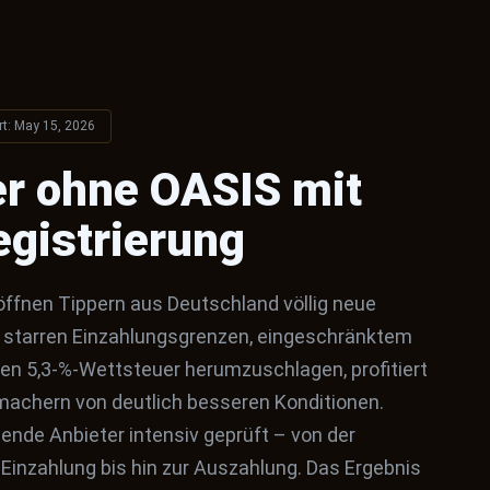
rt: May 15, 2026
er ohne OASIS mit
egistrierung
ffnen Tippern aus Deutschland völlig neue
it starren Einzahlungsgrenzen, eingeschränktem
en 5,3-%-Wettsteuer herumzuschlagen, profitiert
hmachern von deutlich besseren Konditionen.
nde Anbieter intensiv geprüft – von der
 Einzahlung bis hin zur Auszahlung. Das Ergebnis