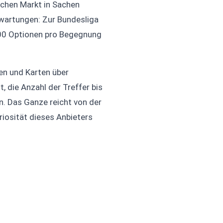
schen Markt in Sachen
rwartungen: Zur Bundesliga
000 Optionen pro Begegnung
en und Karten über
, die Anzahl der Treffer bis
n. Das Ganze reicht von der
riosität dieses Anbieters