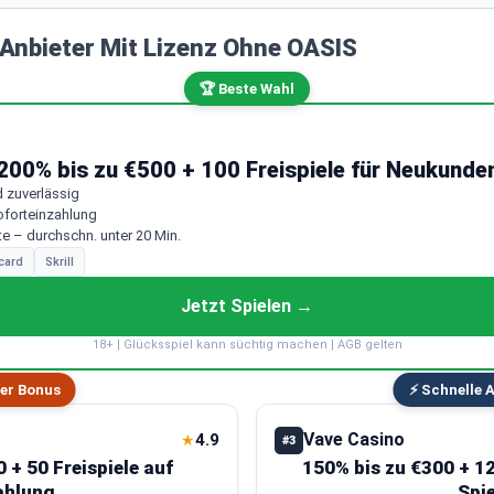
Anbieter Mit Lizenz Ohne OASIS
🏆 Beste Wahl
200% bis zu €500 + 100 Freispiele für Neukunde
d zuverlässig
oforteinzahlung
e – durchschn. unter 20 Min.
card
Skrill
Jetzt Spielen →
18+ | Glücksspiel kann süchtig machen | AGB gelten
ter Bonus
⚡ Schnelle 
Vave Casino
4.9
★
#3
 + 50 Freispiele auf
150% bis zu €300 + 12
ahlung
Spie