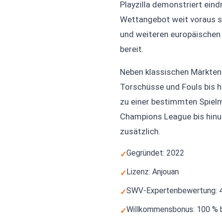
Playzilla demonstriert ein
Wettangebot weit voraus si
und weiteren europäischen
bereit.
Neben klassischen Märkten 
Torschüsse und Fouls bis hi
zu einer bestimmten Spielm
Champions League bis hinunt
zusätzlich.
Gegründet: 2022
Lizenz: Anjouan
SWV-Expertenbewertung: 4
Willkommensbonus: 100 % b