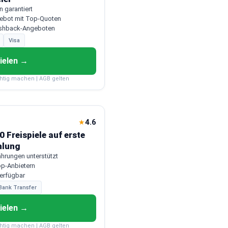
 garantiert
ebot mit Top-Quoten
ashback-Angeboten
Visa
ielen →
chtig machen | AGB gelten
4.6
★
 Freispiele auf erste
hlung
ährungen unterstützt
op-Anbietern
verfügbar
Bank Transfer
ielen →
chtig machen | AGB gelten