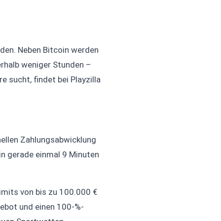
oden. Neben Bitcoin werden
nerhalb weniger Stunden –
 sucht, findet bei Playzilla
hnellen Zahlungsabwicklung
 in gerade einmal 9 Minuten
mits von bis zu 100.000 €
gebot und einen 100-%-